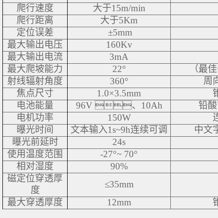
爬行速度
大于15m/min
爬行距离
大于5Km
定位误差
±5mm
最大输出电压
160Kv
最大输出电流
3mA
最大爬坡能力
22°
（最佳
射线辐射角度
360°
周
焦点尺寸
1.0×3.5mm
电池能量
96V 、10Ah
铅酸
电机功率
150W
曝光时间
文本输入1s~9h连续可调
中文
曝光前延时
24s
使用温度范围
-27°~ 70°
相对湿度
90%
磁定位穿透厚
≤35mm
度
最大穿透厚度
12mm