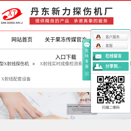
客户服务
网站首页
关于果冻传媒官方
产品中心
客服
在
在线留言
线
入口下载
客
型X射线探伤机
X射线实时成像检测系统
X射线成像及升
分享到...
服
X射线配套设备
扫描二维码