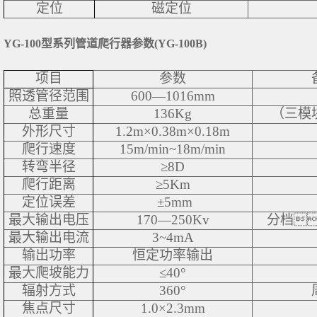
定位
磁定位
YG-100型系列管道爬行器参数(YG-100B)
项目
参数
照透管径范围
600—1016mm
总重量
136Kg
（三模
外形尺寸
1.2m×0.38m×0.18m
爬行速度
15m/min~18m/min
转弯半径
≥8D
爬行距离
≥5Km
定位误差
±5mm
最大输出电压
170—250Kv
分档
最大输出电流
3~4mA
输出功率
恒定功率输出
最大爬坡能力
≤40°
辐射方式
360°
焦点尺寸
1.0×2.3mm