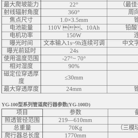
最大爬坡能力
22°
（最佳
射线辐射角度
360°
周
焦点尺寸
1.0×3.5mm
电池能量
110V 、10Ah
铅酸
电机功率
150W
曝光时间
文本输入1s~9h连续可调
中文
曝光前延时
24s
使用温度范围
-27°~ 70°
相对湿度
90%
磁定位穿透厚
≤30mm
度
最大穿透厚度
24mm
YG-100型系列管道爬行器参数(YG-100D)
项目
参数
照透管径范围
219—610mm
总重量
70Kg
（三模
爬行器总长度
1770mm