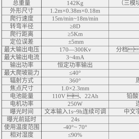
总重量
142Kg
（三模
外形尺寸
1.2m×0.38m×0.18m
爬行速度
15m/min~18m/min
转弯半径
≥8D
爬行距离
≥5Km
定位误差
±5mm
最大输出电压
170—300Kv
分档
最大输出电流
3~4mA
输出功率
恒定功率输出
最大爬坡能力
≤40°
辐射方式
360°
焦点尺寸
1.0×2.3mm
电池能量
110V 、22Ah
铅酸
电机功率
250W
曝光时间
文本输入1s~9h连续可调
中文
曝光前延时
24s
使用温度范围
-40°~ 70°
相对湿度
≤90%