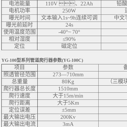
电池能量
110V 、22Ah
铅
电机功率
250W
曝光时间
文本输入1s~9h连续可调
中文
曝光前延时
24s
使用温度范围
-40°~ 70°
相对湿度
≤90%
定位
磁定位
YG-100型系列管道爬行器参数(YG-100C)
项目
参数
照透管径范围
273—710mm
总重量
80Kg
（三模
爬行器总长度
1510mm
爬行速度
大于15m/min
爬行距离
大于5Km
定位误差
±5mm
最大输出电压
200Kv
最大输出电流
3mA